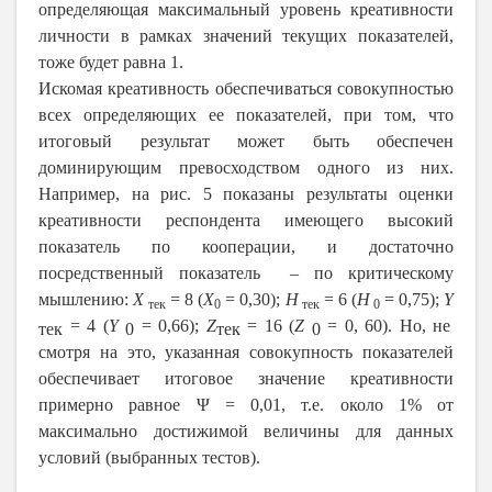
определяющая максимальный уровень креативности
личности в рамках значений текущих показателей,
тоже будет равна 1.
Искомая креативность обеспечиваться совокупностью
всех определяющих ее показателей, при том, что
итоговый результат может быть обеспечен
доминирующим превосходством одного из них.
Например, на рис. 5 показаны результаты оценки
креативности респондента имеющего высокий
показатель по кооперации, и достаточно
посредственный показатель – по критическому
мышлению:
Х
= 8 (
Х
= 0,30);
Н
= 6 (
Н
= 0,75);
Y
тек
0
тек
0
= 4 (
Y
= 0,66);
Z
= 16 (
Z
= 0, 60). Но, не
тек
0
тек
0
смотря на это, указанная совокупность показателей
обеспечивает итоговое значение креативности
примерно равное Ψ = 0,01, т.е. около 1% от
максимально достижимой величины для данных
условий (выбранных тестов).