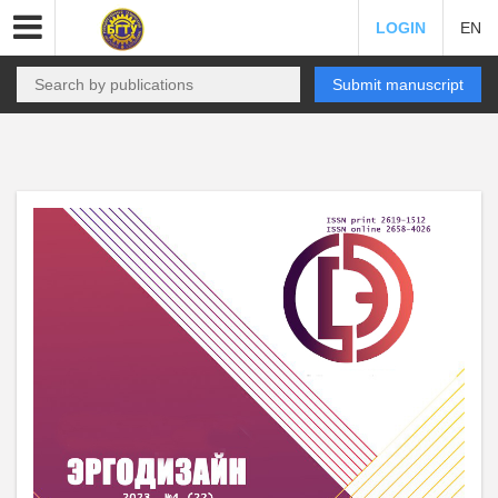
LOGIN
EN
Submit manuscript