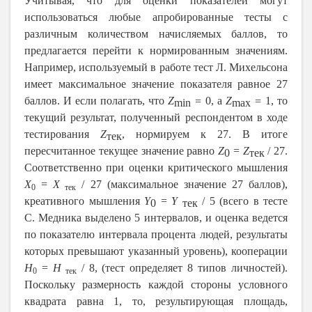
Учитывая, что для оценки показателей могут
использоваться любые апробированные тесты с
различным количеством начисляемых баллов, то
предлагается перейти к нормированным значениям.
Например, используемый в работе тест Л. Михельсона
имеет максимальное значение показателя равное 27
баллов. И если полагать, что
Z
=
0, а
Z
=
1, то
min
max
текущий результат, полученный респондентом в ходе
тестирования
Z
, нормируем к 27. В итоге
тек
пересчитанное текущее значение равно
Z
=
Z
/ 27.
0
тек
Соответственно при оценки критического мышления
Х
=
Х
/ 27 (максимальное значение 27 баллов),
0
тек
креативного мышления
Y
=
Y
/ 5 (всего в тесте
0
тек
С. Медника выделено 5 интервалов, и оценка ведется
по показателю интервала процента людей, результаты
которых превышают указанный уровень), кооперации
Н
=
Н
/ 8, (тест определяет 8 типов личностей).
0
тек
Поскольку размерность каждой стороны условного
квадрата равна 1, то, результирующая площадь,