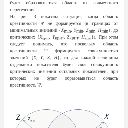
будет образовываться область их совместного
пересечения.
На рис. 3 показана ситуация, когда область
креативности Ψ не формируется (в границах от
минимальных значений {
Х
,
Y
,
Z
,
Н
}, до
min
min
min
min
критических {
Х
,
Y
,
Z
,
Н
}). При этом
крит
крит
крит
крит
следует понимать, что поскольку область
креативности Ψ формируется совокупностью
значений {
Х
,
Y
,
Z
,
Н
}, то для каждой величины
отдельного показателя будет своя совокупность
критических значений остальных показателей, при
которых не будет образовываться область
креативность Ψ.