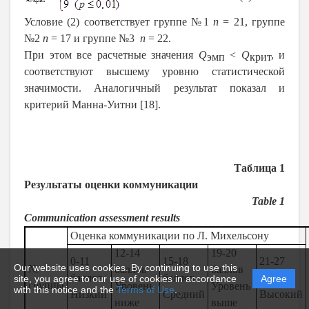
Условие (2) соответствует группе №1
n
= 21, группе
№2
n
= 17 и группе №3
n
= 22.
При этом все расчетные значения
Q
<
Q
, и
эмп
крит
соответствуют высшему уровню статистической
значимости. Аналогичный результат показал и
критерий Манна-Уитни [18].
Таблица 1
Результаты оценки коммуникации
Table
1
Communication assessment results
Оценка коммуникации по Л. Михельсону
12-14
19-20
0-11
15-18
21-27
Our website uses cookies. By continuing to use this
№
баллов
баллов
баллов
баллов
баллов
site, you agree to our use of cookies in accordance
Agree
группы
Уровень
Уровень
with this notice and the
Terms of Use
.
Низкий
Средний
Высокий
ниже
выше