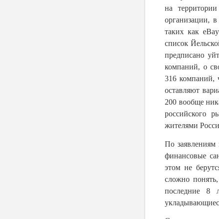
на территории
организации, в
таких как
eBa
список Йельско
предписано уйт
компаний, о св
316 компаний, 
оставляют вари
200 вообще ник
российского р
жителями Росси
По заявлениям 
финансовые са
этом не берут
сложно понять,
последние 8 
укладывающиеся