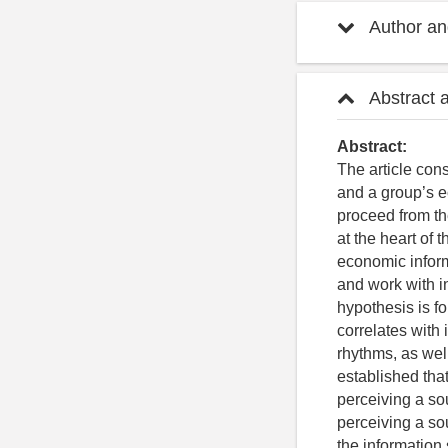
Author and
Abstract 
Abstract:
The article cons
and a group’s e
proceed from th
at the heart of
economic inform
and work with i
hypothesis is fo
correlates with i
rhythms, as well
established tha
perceiving a so
perceiving a sou
the information s