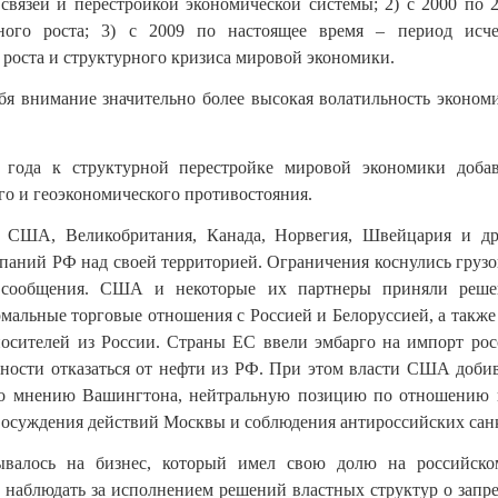
связей и перестройкой экономической системы; 2) с 2000 по 2
ьного роста; 3) с 2009 по настоящее время – период исч
 роста и структурного кризиса мировой экономики.
бя внимание значительно более высокая волатильность экономи
 года к структурной перестройке мировой экономики доба
го и геоэкономического противостояния.
, США, Великобритания, Канада, Норвегия, Швейцария и др
паний РФ над своей территорией. Ограничения коснулись грузо
 сообщения. США и некоторые их партнеры приняли реше
мальные торговые отношения с Россией и Белоруссией, а также 
осителей из России. Страны ЕС ввели эмбарго на импорт рос
вности отказаться от нефти из РФ. При этом власти США добив
о мнению Вашингтона, нейтральную позицию по отношению 
 осуждения действий Москвы и соблюдения антироссийских санк
ывалось на бизнес, который имел свою долю на российско
 наблюдать за исполнением решений властных структур о запре