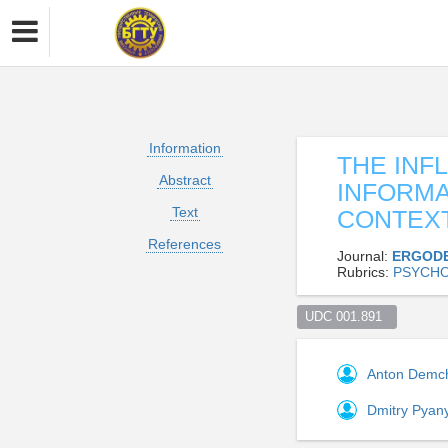
Information
THE INF
Abstract
INFORMA
Text
CONTEXT
References
Journal:
ERGOD
Rubrics:
PSYCHO
UDC 001.891  
Anton Demc
Dmitry Pyan