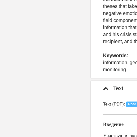
theses that fak
negative emotion
field components
information tha
and his crisis s
recipient, and th
Keywords:
information, ge
monitoring.
Text
Text (PDF):
Read
Введение
Участвуя в эк