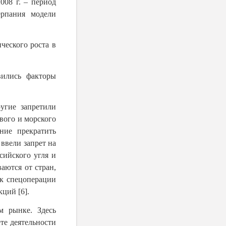
008 г. – период
ерпания модели
ческого роста в
вились факторы
угие запретили
вого и морского
ние прекратить
ввели запрет на
сийского угля и
аются от стран,
к спецоперации
ций [6].
м рынке. Здесь
те деятельности