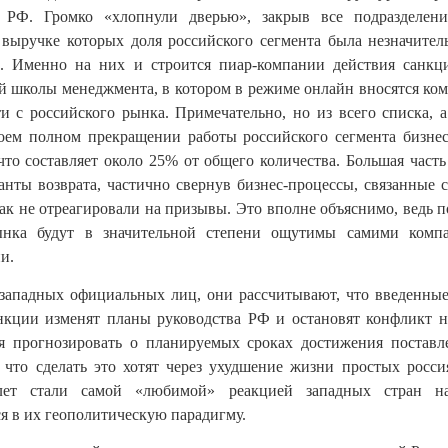
 РФ. Громко «хлопнули дверью», закрыв все подразделен
 выручке которых доля российского сегмента была незначител
y
. Именно на них и строится пиар-компании действия санкци
й школы менеджмента, в котором в режиме онлайн вносятся ко
и с российского рынка. Примечательно, но из всего списка, а
оем полном прекращении работы российского сегмента бизне
что составляет около 25% от общего количества. Большая часть
анты возврата, частично свернув бизнес-процессы, связанные с
ак не отреагировали на призывы. Это вполне объяснимо, ведь по
ынка будут в значительной степени ощутимы самими комп
и.
западных официальных лиц, они рассчитывают, что введенны
нкции изменят планы руководства РФ и остановят конфликт н
ся прогнозировать о планируемых сроках достижения поставл
 что сделать это хотят через ухудшение жизни простых росси
лет стали самой «любимой» реакцией западных стран на
 в их геополитическую парадигму.