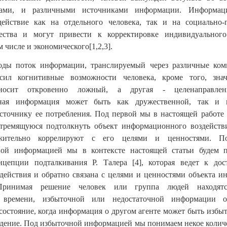
тами, и различными источниками информации. Информац
действие как на отдельного человека, так и на социально-п
ества и могут привести к корректировке индивидуальног
м числе и экономического[1,2,3].
оды поток информации, транслируемый через различные ко
сил когнитивные возможности человека, кроме того, знач
осит откровенно ложный, а другая - целенаправлен
нная информация может быть как дружественной, так и 
точнику ее потребления. Под первой мы в настоящей работе
тремящуюся подтолкнуть объект информационного воздействи
жительно коррелируют с его целями и ценностями. П
ной информацией мы в контексте настоящей статьи будем 
нцепции подталкивания Р. Талера [4], которая ведет к до
действия и обратно связана с целями и ценностями объекта 
 Принимая решение человек или группа людей находят
о времени, избыточной или недостаточной информации о
состояние, когда информация о другом агенте может быть избы
ждение. Под избыточной информацией мы понимаем некое колич