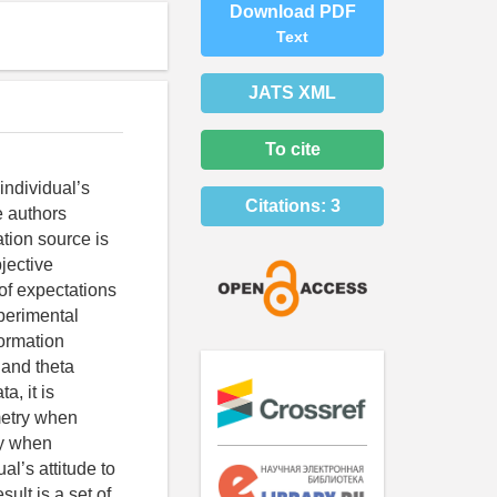
Download PDF
Text
JATS XML
To cite
 individual’s
Citations:
3
e authors
tion source is
jective
of expectations
xperimental
formation
a and theta
a, it is
metry when
ry when
al’s attitude to
sult is a set of