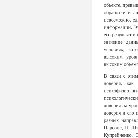
объекте, превы
обработке и а
невозможно, ед
информации. Эт
его результат 
значение данн
условиях, кот
высоким уровн
высоким объемо
В связи с этим
доверия, как
психофизиол
психологическ
доверия на уро
доверия и его 
разных направл
Парсонс, П. Шт
Купрейченко, 