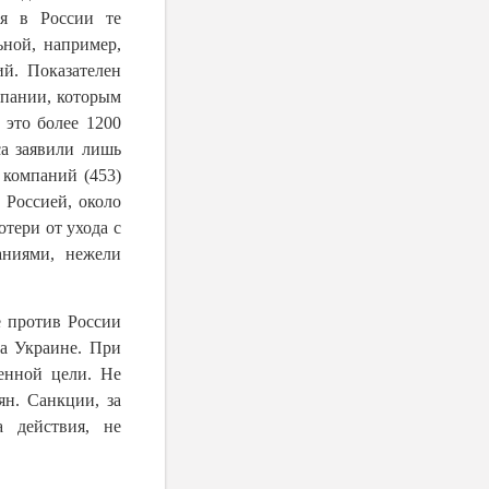
ия в России те
ьной, например,
й. Показателен
мпании, которым
 это более 1200
са заявили лишь
 компаний (453)
 Россией, около
тери от ухода с
аниями, нежели
е против России
а Украине. При
енной цели. Не
ян. Санкции, за
 действия, не