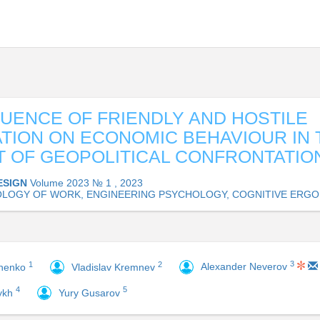
LUENCE OF FRIENDLY AND HOSTILE
TION ON ECONOMIC BEHAVIOUR IN 
 OF GEOPOLITICAL CONFRONTATIO
ESIGN
Volume 2023 № 1 , 2023
LOGY OF WORK, ENGINEERING PSYCHOLOGY, COGNITIVE ERG
3
1
2
Alexander Neverov
henko
Vladislav Kremnev
4
5
ykh
Yury Gusarov