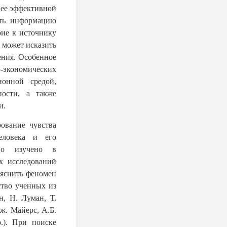
 ее эффективной
ить информацию
рие к источнику
 может исказить
ения. Особенное
-экономических
ионной средой,
ности, а также
и.
рование чувства
еловека и его
но изучено в
х исследований
ъяснить феномен
ство ученных из
н, Н. Луман, Т.
ж. Майерс, А.Б.
.). При поиске