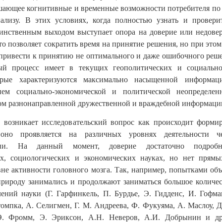
шающее когнитивные и временные возможности потребителя по
нализу. В этих условиях, когда полностью узнать и провер
инственным выходом выступает опора на доверие или недове
о позволяет сократить время на принятие решения, но при этом
и привести к принятию не оптимального и даже ошибочного реш
ый процесс имеет в текущих геополитических и социально
орые характеризуются максимально насыщенной информац
ем социально-экономической и политической неопределен
м разнонаправленной дружественной и враждебной информаци
 возникает исследовательский вопрос как происходит форми
 оно проявляется на различных уровнях деятельности ч
огии. На данный момент, доверие достаточно подроб
их, социологических и экономических науках, но нет прямы
вне активности головного мозга. Так, например, попытками об
природу занимались и продолжают заниматься большое количе
ений науки (Г. Гарфинкель, П. Бурдье, Э. Гидденс, И. Гофма
омпка, А. Селигмен, Г. М. Андреева, Ф. Фукуяма, А. Маслоу, Д
Э. Фромм, Э. Эриксон, А.Н. Неверов, А.И. Добрынин и др