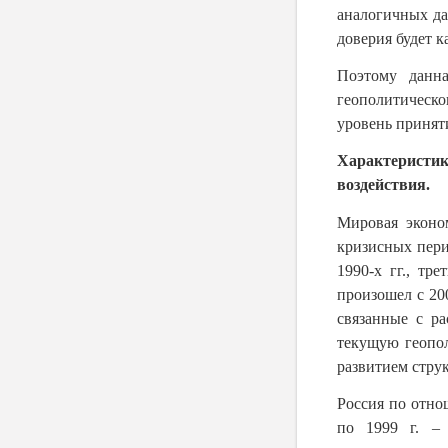
аналогичных да
доверия будет ка
Поэтому данна
геополитическо
уровень принят
Характеристик
воздействия.
Мировая эконом
кризисных пери
1990-х гг., тр
произошел с 200
связанные с ра
текущую геопол
развитием стру
Россия по отно
по 1999 г. – 