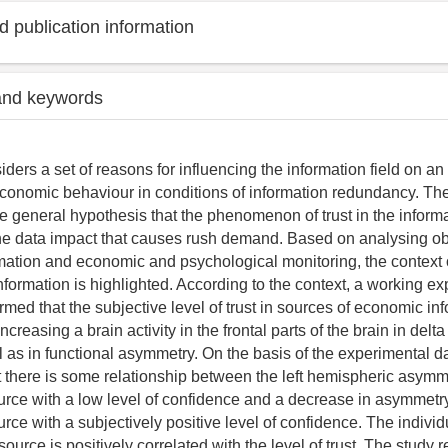
 publication information
and keywords
iders a set of reasons for influencing the information field on an
conomic behaviour in conditions of information redundancy. Th
e general hypothesis that the phenomenon of trust in the informa
 the data impact that causes rush demand. Based on analysing ob
ation and economic and psychological monitoring, the context 
nformation is highlighted. According to the context, a working e
rmed that the subjective level of trust in sources of economic in
ncreasing a brain activity in the frontal parts of the brain in delt
 as in functional asymmetry. On the basis of the experimental dat
t there is some relationship between the left hemispheric asym
urce with a low level of confidence and a decrease in asymmet
rce with a subjectively positive level of confidence. The individu
ource is positively correlated with the level of trust. The study re