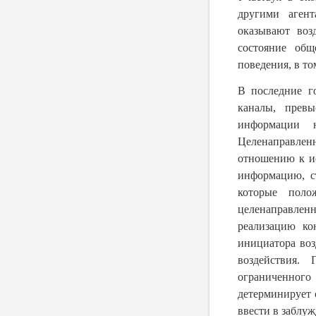
другими аген
оказывают воз
состояние общ
поведения, в то
В последние г
каналы, превы
информации н
Целенаправле
отношению к ис
информацию, с
которые поло
целенаправлен
реализацию ко
инициатора воз
воздействия.
ограниченног
детерминирует 
ввести в заблу