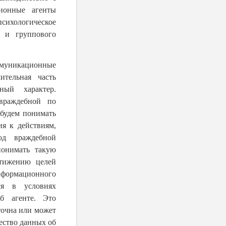
ионные агенты
сихологическое
о и группового
ммуникационные
ительная часть
ный характер.
враждебной по
 будем понимать
я к действиям,
од враждебной
понимать такую
стижению целей
информационного
ся в условиях
б агенте. Это
точна или может
ество данных об