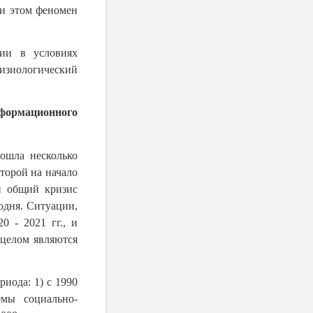
ри этом феномен
ции в условиях
физиологический
нформационного
рошла несколько
торой на начало
 и общий кризис
годня. Ситуации,
0 - 2021 гг., и
 целом являются
иода: 1) с 1990
емы социально-