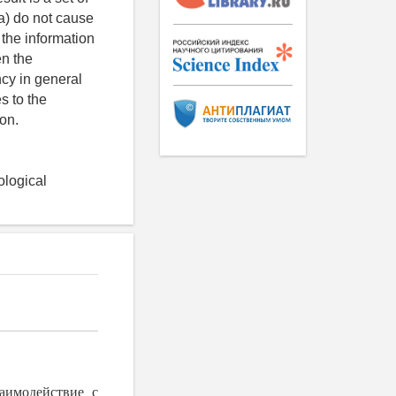
a) do not cause
 the information
en the
ncy in general
s to the
ion.
ological
аимодействие с