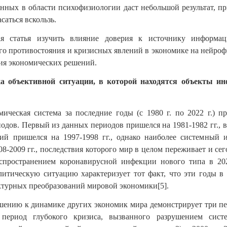
нных в области психофизиологии даст небольшой результат, п
саться вскользь.
я статья изучить влияние доверия к источнику информа
го противостояния и кризисных явлений в экономике на нейро
ия экономических решений.
а объективной ситуации, в которой находятся объекты и
ическая система за последние годы (с 1980 г. по 2022 г.) п
одов. Первый из данных периодов пришелся на 1981-1982 гг., в
етий пришелся на 1997-1998 гг., однако наиболее системный
8-2009 гг., последствия которого мир в целом переживает и се
спространением коронавирусной инфекции нового типа в 202
итическую ситуацию характеризует тот факт, что эти годы в
ктурных преобразований мировой экономики[5].
шению к динамике других экономик мира демонстрирует три пер
период глубокого кризиса, вызванного разрушением сист