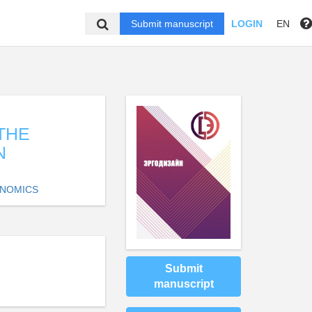
Submit manuscript
LOGIN
EN
THE
N
ONOMICS
Submit
manuscript