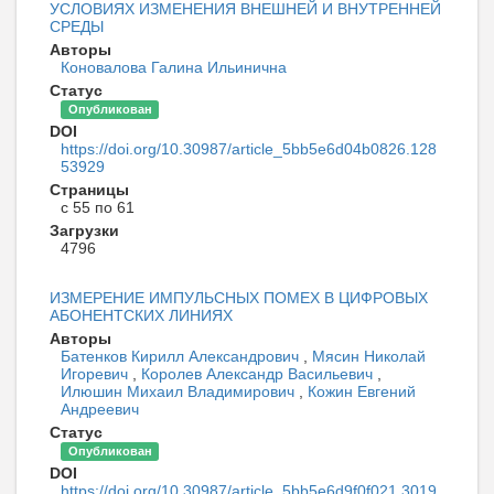
УСЛОВИЯХ ИЗМЕНЕНИЯ ВНЕШНЕЙ И ВНУТРЕННЕЙ
СРЕДЫ
Авторы
Коновалова Галина Ильинична
Статус
Опубликован
DOI
https://doi.org/10.30987/article_5bb5e6d04b0826.128
53929
Страницы
с 55 по 61
Загрузки
4796
ИЗМЕРЕНИЕ ИМПУЛЬСНЫХ ПОМЕХ В ЦИФРОВЫХ
АБОНЕНТСКИХ ЛИНИЯХ
Авторы
Батенков Кирилл Александрович
,
Мясин Николай
Игоревич
,
Королев Александр Васильевич
,
Илюшин Михаил Владимирович
,
Кожин Евгений
Андреевич
Статус
Опубликован
DOI
https://doi.org/10.30987/article_5bb5e6d9f0f021.3019