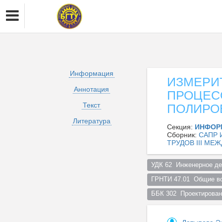
Информация
ИЗМЕРИ
Аннотация
ПРОЦЕС
Текст
ПОЛИРО
Литература
Секция:
ИНФОР
Сборник:
САПР 
ТРУДОВ III М
УДК 62  Инженерное дел
ГРНТИ 47.01  Общие во
ББК 302  Проектирован