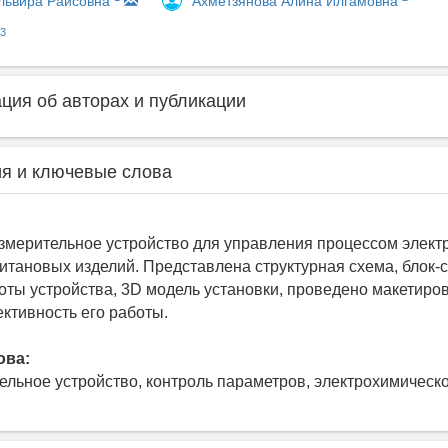
Ахметзянова Алина Илгамовна
львира Раисовна
3
ия об авторах и публикации
я и ключевые слова
змерительное устройство для управления процессом элект
итановых изделий. Представлена структурная схема, блок-
оты устройства, 3D модель установки, проведено макетиро
ктивность его работы.
ова:
тельное устройство, контроль параметров, электрохимическ