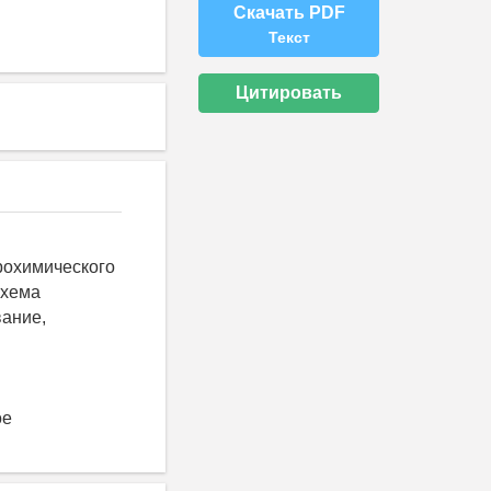
Скачать PDF
Текст
Цитировать
рохимического
схема
вание,
ое