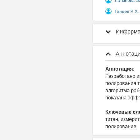
Латыпова Э
Ганцев Р. Х.
Информац
Аннотаци
Аннотация:
Разработано и
полирования т
алгоритма раб
показана эффе
Ключевые сл
титан, измери
полирование