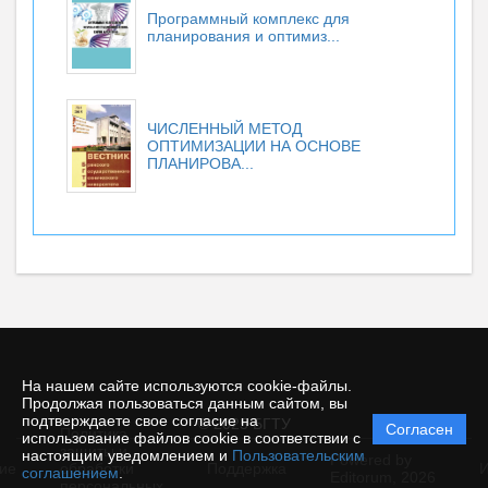
Программный комплекс для
планирования и оптимиз...
ЧИСЛЕННЫЙ МЕТОД
ОПТИМИЗАЦИИ НА ОСНОВЕ
ПЛАНИРОВА...
На нашем сайте используются cookie-файлы.
Продолжая пользоваться данным сайтом, вы
подтверждаете свое согласие на
© 2025 БГТУ
Согласен
Политика
использование файлов cookie в соответствии с
защиты и
настоящим уведомлением и
Пользовательским
Powered by
ие
обработки
Поддержка
И
соглашением
.
Editorum,
2026
персональных