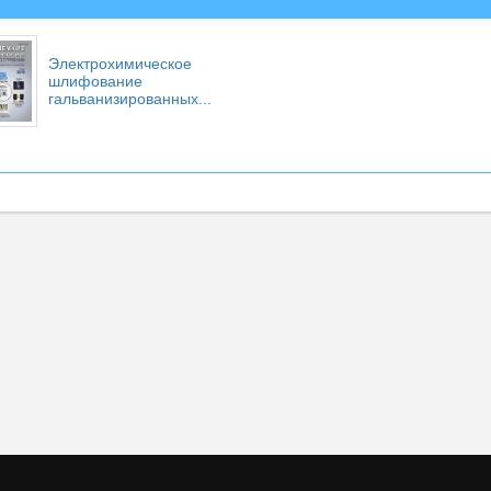
Электрохимическое
шлифование
гальванизированных...