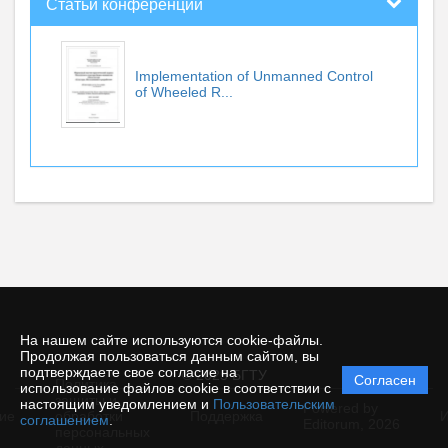
Статьи конференций
Implementation of Unmanned Control
of Wheeled R...
На нашем сайте используются cookie-файлы.
Продолжая пользоваться данным сайтом, вы
подтверждаете свое согласие на
© 2025 БГТУ
Согласен
Политика
использование файлов cookie в соответствии с
защиты и
настоящим уведомлением и
Пользовательским
Powered by
ие
обработки
Поддержка
И
соглашением
.
Editorum,
2026
персональных