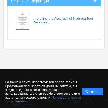
Статьи конференций
Improving the Accuracy of Hydrocarbon
Reserves ...
На нашем сайте используются cookie-файлы.
Продолжая пользоваться данным сайтом, вы
подтверждаете свое согласие на
© 2025 БГТУ
Согласен
Политика
использование файлов cookie в соответствии с
защиты и
настоящим уведомлением и
Пользовательским
Powered by
ие
обработки
Поддержка
И
соглашением
.
Editorum,
2026
персональных