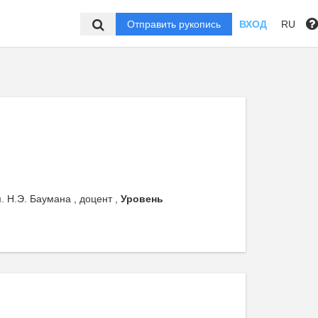
Отправить рукопись
ВХОД
RU
 Н.Э. Баумана , доцент ,
Уровень