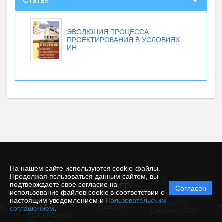
Статьи
ЭВОЛЮЦИЯ ПРОЦЕССА
ПРОЕКТИРОВАНИЯ В УСЛОВИЯХ
ИН...
На нашем сайте используются cookie-файлы.
Продолжая пользоваться данным сайтом, вы
подтверждаете свое согласие на
© 2025 БГТУ
Согласен
Политика
использование файлов cookie в соответствии с
защиты и
настоящим уведомлением и
Пользовательским
Powered by
ие
обработки
Поддержка
И
соглашением
.
Editorum,
2026
персональных