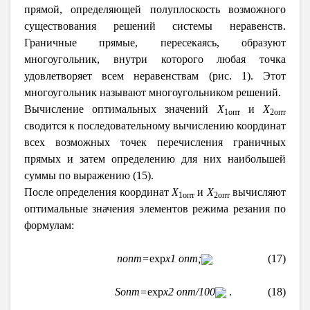
прямой, определяющей полуплоскость возможного
существования решений системы неравенств.
Граничные прямые, пересекаясь, образуют
многоугольник, внутри которого любая точка
удовлетворяет всем неравенствам (рис. 1).
Этот
многоугольник называют многоугольником решений.
Вычисление оптимальных значений
Х
и
Х
1опт
2опт
сводится к последовательному вычислению координат
всех возможных точек перечисления граничных
прямых и затем определению для них наибольшей
суммы по выражению (15).
После определения координат
Х
и
Х
вычисляют
1опт
2опт
оптимальные значения элементов режима резания по
формулам:
n
опт
=
exp
x
1 опт
;
(17)
S
опт
=
exp
x
2 опт
/100
. (18)