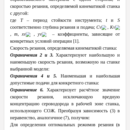
скоростью резания, определяемой кинематикой станка
с другой:
где
Т
– период стойкости инструмента;
t
и
S
соответственно глубина резания и подача;
C
v
,
K
v
,
m
,
x
v
,
y
v
– коэффициенты, зависящие от
конкретных условий операции [1].
Скорость резания, определяемая кинематикой станка:
Ограничения 2 и 3.
Характеризуют наибольшую и
наименьшую скорость резания, возможную на станке
выбранной модели:
Ограничения 4 и 5.
Наименьшая и наибольшая
допустимые подачи для конкретного станка:
Ограничение 6.
Характеризует расчётное значение
скорости резания, исключающую вредную
концентрацию сероводорода в рабочей зоне станка,
использующего СОЖ. Преобразуя зависимость (3) в
неравенство, аналогичное (7), получим:
Для определения оптимальных режимов резания (в