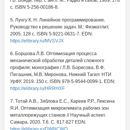
/ Б. Бонди: пер. с англ. М.: Радио и связь, 1989. 176
с. ISBN 5-256-00186-8.
5. Лунгу К. Н. Линейное программирование.
Руководство к решению задач. М.: Физматлит,
2005. 128 с. ISBN 5-9221-0631-7. EDN:
https://elibrary.ru/MVSVJX
6. Боршова Л.В. Оптимизация процесса
механической обработки деталей сложного
профиля: монография / Л.В. Борисова, В.Ф.
Пегашник, М.В. Миронова. Нижний Тагил: НТИ
УрФУ, 2019. 150 с. ISBN 978-5-9544-0099-1. EDN:
https://elibrary.ru/HRRHXF
7. Тотай А.В., Зяблова Е.С., Кареев Р.Р., Лексина
Я.И. Оптимизация микроклимата рабочих зон
металлорежущих станков // Научный аспект.
Самара, 2020. Т.6. С. 817-827 EDN:
https://elibrary.ru/DWNCWQ