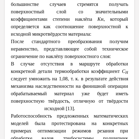
большинстве случаев стремятся получать
поверхностный слой со значительными
коэффициентами степени наклёпа
К
н, который
определяется как соотношение поверхностной к
исходной микротвёрдости материала:
После стандартного преобразования получим
неравенство, представляющее собой техническое
ограничение по наклёпу поверхностного слоя:
В случае отсутствия в маршруте обработки
конкретной детали термообработки коэффициент
С
H
следует умножить на 1,08, т. к. в результате действия
механизма наследственности на финишной операции
обрабатываемый материал уже будет иметь
поверхностную твёрдость, отличную от твёрдости
исходной [13].
Работоспособность предложенных математических
моделей была протестирована на конкретных
примерах оптимизации режимов резания при
обработке валов трибосистемы подшипник