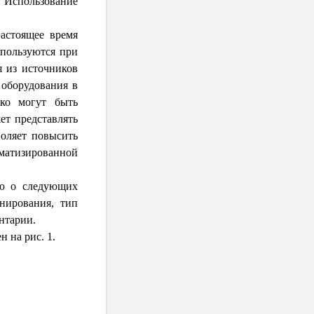
. Использование
астоящее время
пользуются при
я из источников
 оборудования в
ко могут быть
т представлять
воляет повысить
оматизированной
ию о следующих
нирования, тип
нтарии.
 на рис. 1.