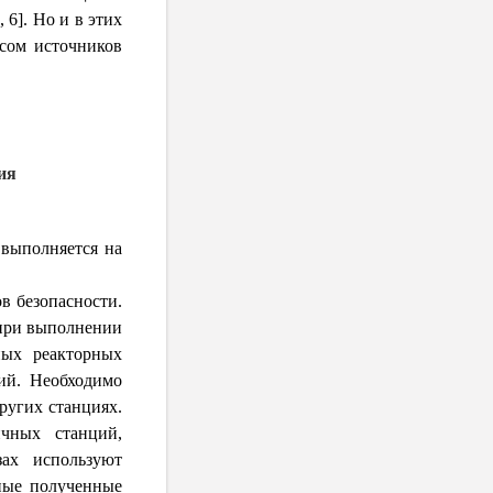
6]. Но и в этих
осом источников
ия
 выполняется на
в безопасности.
 при выполнении
ных реакторных
тий. Необходимо
ругих станциях.
чных станций,
ах используют
ные полученные