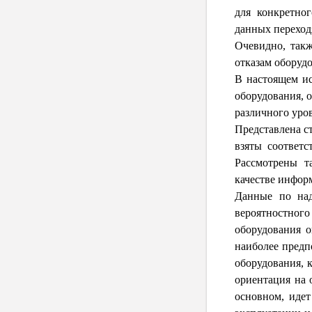
для конкретног
данных переход
Очевидно, так
отказам оборуд
В настоящем ис
оборудования, 
различного уро
Представлена с
взяты соответс
Рассмотрены т
качестве инфор
Данные по над
вероятностног
оборудования о
наиболее предп
оборудования, 
ориентация на 
основном, идет