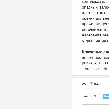
комплекса для
опасных (запр
плотностью по
оценки доз вн
проживающего 
источников те
населения, уч
мероприятия 
Ключевые сл
вероятностный
риска, АЭС, з
тепловых ней
Текст
Текст (PDF):
Чит