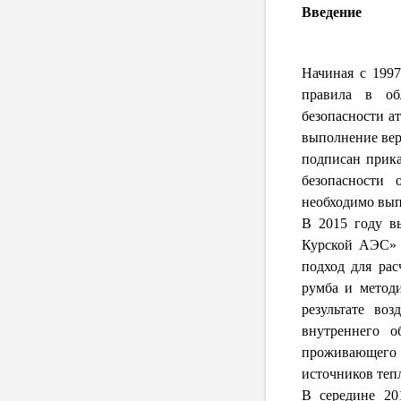
Введение
Начиная с 199
правила в об
безопасности а
выполнение вер
подписан прик
безопасности 
необходимо вып
В 2015 году в
Курской АЭС» 
подход для рас
румба и метод
результате во
внутреннего о
проживающего 
источников тепл
В середине 20