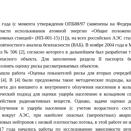
7 года (с момента утверждения ОПБ88/97 (заменены на Федер
ласти использования атомной энергии «Общие поло­жени
томных станций» (НП-001-15) [1])
)
, на всех российских АЭС ста
оятностного анализа безопасности (ВАБ). В ноябре 2004 года в
аз
№
506 [2], согласно которого в дальнейшем был разработан 
опасного объекта
.
Для заполнения раздела II паспорта бе
олнять оценку риска рассматриваемых объектов.
ышла работа «Оценка показателей риска для вторых очередей
[4]. В [4] были предложены такие методические подходы, ка
чета доз внешнего и внутреннего облучения населения в кол
ический подход для оценки ущерба населению в кольцевом се
здействия радиоактивных веществ. Однако, задачи оценки 
блучения и ущерба населения (с учетом возрастного соста
вокруг АЭС, при наиболее опасных (за­проектных) авар
овых нейтронов с низкой плотностью потока, в этой работе не 
17 года начались работы по исследованию зависимости резу