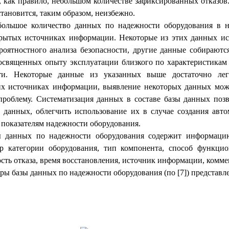
, как правило, небольшом количестве зафиксированных отказов
тановится, таким образом, неизбежно.
большое количество данных по надежности оборудования в н
крытых источниках информации. Некоторые из этих данных ис
оятностного анализа безопасности, другие данные собираютс
священных опыту эксплуатации близкого по характеристикам
ти. Некоторые данные из указанных выше достаточно лег
их источниках информации, выявление некоторых данных може
роблему. Систематизация данных в составе базы данных поз
 данных, облегчить использование их в случае создания авт
 показателям надежности оборудования.
ы данных по надежности оборудования содержит информац
р категории оборудования, тип компонента, способ функцио
ость отказа, время восстановления, источник информации, комме
ы базы данных по надежности оборудования (по [7]) представлен