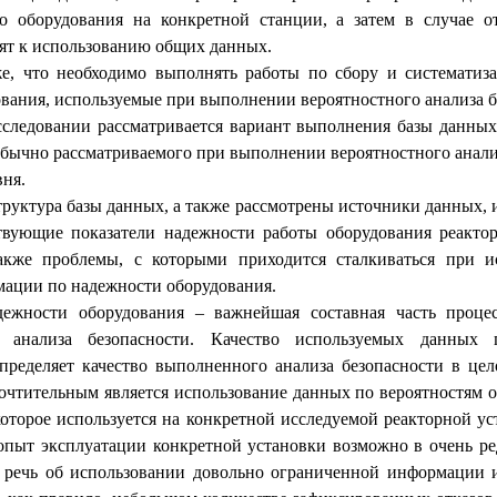
о оборудования на конкретной станции, а затем в случае о
ят к использованию общих данных.
же, что необходимо выполнять работы по сбору и систематиз
ования, используемые при выполнении вероятностного анализа б
следовании рассматривается вариант выполнения базы данны
обычно рассматриваемого при выполнении вероятностного анали
вня.
труктура базы данных, а также рассмотрены источники данных, 
твующие показатели надежности работы оборудования реакто
акже проблемы, с которыми приходится сталкиваться при и
мации по надежности оборудования.
ежности оборудования – важнейшая составная часть проце
о анализа безопасности. Качество используемых данных
пределяет качество выполненного анализа безопасности в це
очтительным является использование данных по вероятностям о
которое используется на конкретной исследуемой реакторной ус
опыт эксплуатации конкретной установки возможно в очень ре
 речь об использовании довольно ограниченной информации 