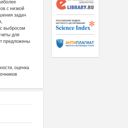
аиболее
ов с низкой
ешения задач
,
 с выбросом
счеты для
дут предложены
ности, оценка
точников