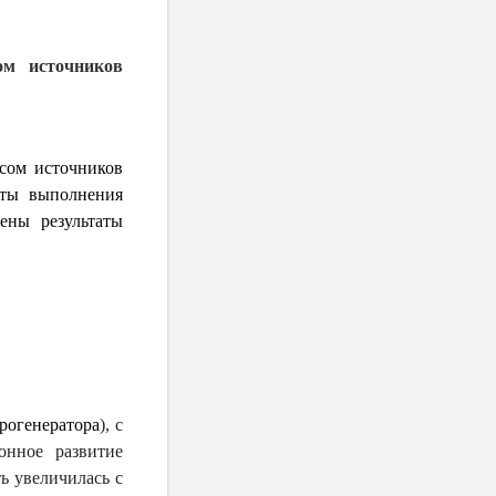
ом источников
осом источников
аты выполнения
ены результаты
рогенератора
), с
онное развитие
ь увеличилась с