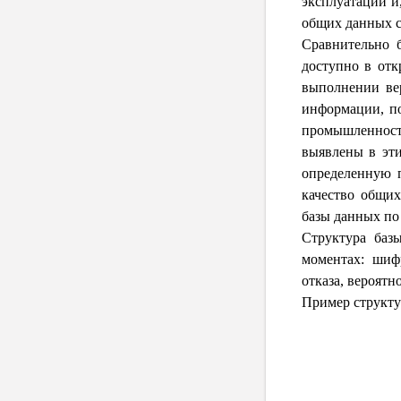
эксплуатации и
общих данных с
Сравнительно 
доступно в от
выполнении вер
информации, по
промышленнос
выявлены в эт
определенную п
качество общих
базы данных по
Структура баз
моментах: шиф
отказа, вероятн
Пример структур