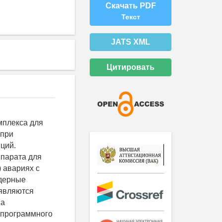
Скачать PDF
Текст
JATS XML
Цитировать
мплекса для
 при
ций.
ппарата для
 авариях с
Ядерные
 являются
на
 программного