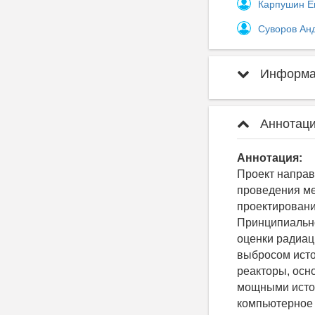
Карпушин Е
Суворов Ан
Информац
Аннотаци
Аннотация:
Проект направ
проведения ме
проектировани
Принципиально
оценки радиац
выбросом исто
реакторы, осн
мощными источ
компьютерное 