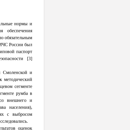
альные нормы и
я обеспечения
ло обязательным
 МЧС России был
типовой паспорт
зопасности [3]
 Смолен­ской и
к методический
ьцевом сегменте
гменте румба в
доз внешнего и
ва населения),
иях с выбросом
исследовались.
льтатов оценок