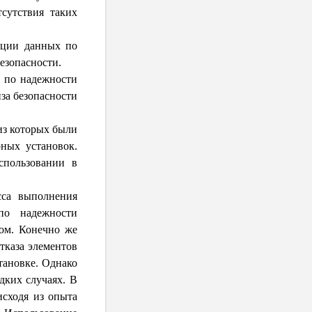
тсутствия таких
ации данных по
езопасности.
х по надежности
за безопасности
из которых были
рных установок.
спользовании в
сса выполнения
 по надежности
лом. Конечно же
тказа элементов
тановке. Однако
дких случаях. В
исходя из опыта