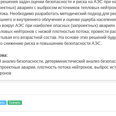
 решения задач оценки безопасности и риска на АЭС при н
оектных) авариях с выбросом источников тепловых нейтрон
тока. Необходимо разработать методический подход для р
ешнего и внутреннего облучения и оценки ущерба населения
вокруг АЭС при наиболее опасных (запроектных) авариях
пловых нейтронов с низкой плотностью потока; провести ра
итывая его возрастной состав. На основе этих решений бу
по снижению риска и повышению безопасности АЭС.
ова:
 анализ безопасности, детерминистический анализ безопас
апроектные аварии, плотность потока нейтронов, выброс ис
тронов
ать
Скачать