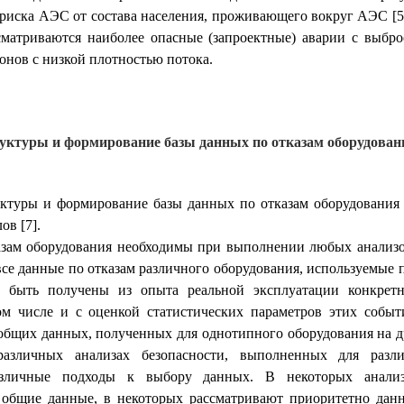
риска АЭС от состава населения, проживающего вокруг АЭС [5, 
сматриваются наиболее опасные (запроектные) аварии с выбр
онов с низкой плотностью потока.
руктуры и формирование базы данных по отказам оборудован
уктуры и формирование базы данных по отказам оборудования
ов [7].
зам оборудования необходимы при выполнении любых анализо
все данные по отказам различного оборудования, используемые
 быть получены из опыта реальной эксплуатации конкрет
ом числе и с оценкой статистических параметров этих собы
общих данных, полученных для однотипного оборудования на д
азличных анализах безопасности, выполненных для разли
азличные подходы к выбору данных. В некоторых анализ
 общие данные, в некоторых рассматривают приоритетно дан