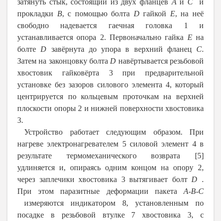
затянуть стык, состоящий из двух фланцев
A
и
C
и
прокладки
B
,
с помощью болта
D
гайкой
E
, на неё
свободно надевается гаечная головка 1 и
устанавливается опора 2. Первоначально гайка
E
на
болте
D
завёрнута до упора в верхний фланец
C
.
Затем на законцовку болта
D
навёртывается резьбовой
хвостовик гайковёрта 3 при предварительной
установке без зазоров силового элемента 4, который
центрируется по кольцевым проточкам на верхней
плоскости опоры 2 и нижней поверхности хвостовика
3.
Устройство работает следующим образом. При
нагреве электронагревателем 5 силовой элемент 4 в
результате термомеханического возврата [5]
удлиняется и, опираясь одним концом на опору 2,
через заплечики хвостовика 3 вытягивает болт
D
.
При этом паразитные деформации пакета
A-
B-
C
измеряются индикатором 8, установленным по
посадке в резьбовой втулке 7 хвостовика 3, с