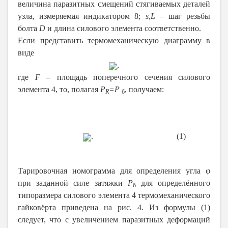
величина паразитных смещений стягиваемых деталей
узла, измеряемая индикатором 8;
s,
L
– шаг резьбы
болта
D
и длина силового элемента соответственно.
Если представить термомеханическую диаграмму в
виде
,
где
F
– площадь поперечного сечения силового
элемента 4, то, полагая
P
=
P
, получаем:
R
б
. (1)
Тарировочная номограмма для определения угла φ
при заданной силе затяжки
P
для определённого
б
типоразмера силового элемента 4 термомеханического
гайковёрта приведена на рис. 4. Из формулы (1)
следует, что с увеличением паразитных деформаций