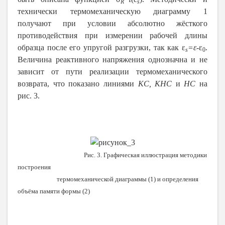
R
s
технически термомеханическую диаграмму 1
получают при условии абсолютно жёсткого
противодействия при измерении рабочей длины
образца после его упругой разгрузки, так как ε
=
ε-
ε
.
s
0
Величина реактивного напряжения однозначна и не
зависит от пути реализации термомеханического
возврата, что показано линиями
KC,
KHC
и
HC
на
рис. 3.
Рис. 3. Графическая иллюстрация методики
построения
термомеханической диаграммы (1) и определения
объёма памяти формы (2)