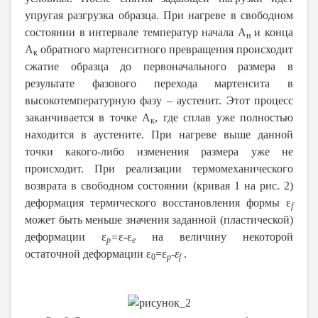
упругая разгрузка образца. При нагреве в свободном
состоянии в интервале температур начала А
и конца
н
А
обратного мартенситного превращения происходит
к
сжатие образца до первоначального размера в
результате фазового перехода мартенсита в
высокотемпературную фазу – аустенит. Этот процесс
заканчивается в точке А
, где сплав уже полностью
к
находится в аустените. При нагреве выше данной
точки какого-либо изменения размера уже не
происходит. При реализации термомеханического
возврата в свободном состоянии (кривая 1 на рис. 2)
деформация термического восстановления формы ε
f
может быть меньше значения заданной (пластической)
деформации ε
=
ε-ε
на величину некоторой
p
e
остаточной деформации ε
=ε
-
ε
.
0
p
f