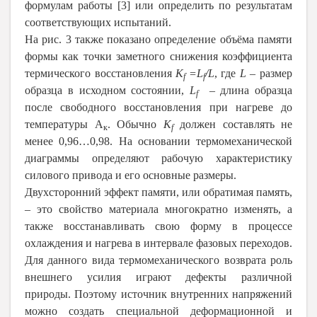
формулам работы [3] или определить по результатам
соответствующих испытаний.
На рис. 3 также показано определение объёма памяти
формы как точки заметного снижения коэффициента
термического восстановления
K
=
L
/
L
, где
L
– размер
f
f
образца в исходном состоянии,
L
– длина образца
f
после свободного восстановления при нагреве до
температуры А
. Обычно
K
должен составлять не
к
f
менее 0,96…0,98. На основании термомеханической
диаграммы определяют рабочую характеристику
силового привода и его основные размеры.
Двухсторонний эффект памяти, или обратимая память,
– это свойство материала многократно изменять, а
также восстанавливать свою форму в процессе
охлаждения и нагрева в интервале фазовых переходов.
Для данного вида термомеханического возврата роль
внешнего усилия играют дефекты различной
природы. Поэтому источник внутренних напряжений
можно создать специальной деформационной и