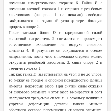
помощью измерительного стержня 6. Гайка
E
с
помощью гаечной головки 1 и стержня с резьбовым
хвостовиком (на рис. 1 не показан) свободно
завёртывается на заданный угол φ через боковую
прорезь в опоре 2.
После затяжки болта
D
с тарированной силой
кольцевой нагреватель 5 снимается и происходит
естественное охлаждение на воздухе силового
элемента 4. В результате он сокращается в осевом
направлении, после чего с помощью стержня можно
открутить резьбовой хвостовик 3, снять опору 2 и
гаечную головку 1.
Так как гайка
E
завёртывается на угол φ не до упора,
то между её торцем и опорной поверхностью фланца
имеется некоторый зазор. При снятии силы обжатия
от силового элемента 4 этот зазор выбирается и болт
нагружается требуемой силой
P
. Поскольку величина
упругой деформации деталей пакета меньше
обратного осевого перемещения силового элемента,