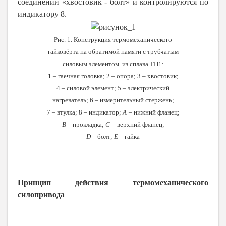
соединении «хвостовик - болт» и контролируются по
индикатору 8.
Рис. 1. Конструкция термомеханического
гайковёрта на обратимой памяти с трубчатым
силовым элементом из сплава ТН1:
1 – гаечная головка; 2 – опора; 3 – хвостовик;
4 – силовой элемент; 5 – электрический
нагреватель; 6 – измерительный стержень;
7 – втулка; 8 – индикатор;
A
– нижний фланец;
B
–
прокладка;
C
– верхний фланец;
D
–
болт;
E
–
гайка
Принцип действия термомеханического
силопривода