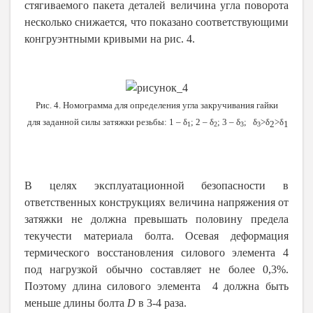
стягиваемого пакета деталей величина угла поворота
несколько снижается, что показано соответствующими
конгруэнтными кривыми на рис. 4.
Рис. 4. Номограмма для определения угла закручивания гайки
для заданной силы затяжки резьбы: 1 – δ
; 2 – δ
; 3 – δ
; δ
>
δ
>
δ
2
1
1
2
3
3
В целях эксплуатационной безопасности в
ответственных конструкциях величина напряжения от
затяжки не должна превышать половину предела
текучести материала болта. Осевая деформация
термического восстановления силового элемента 4
под нагрузкой обычно составляет не более 0,3%.
Поэтому длина силового элемента 4 должна быть
меньше длины болта
D
в 3-4 раза.