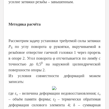
усилие затяжки резьбы – завышенным.
Методика расчёта
Рассмотрим задачу установки требуемой силы затяжки
P
по углу поворота φ рукоятки, вкручиваемой в
б
резьбовое отверстие гаечной головки 1 через прорезь
в опоре 2. Угол поворота φ отсчитывается по лимбу с
0
точностью до 0,5
на наружной цилиндрической
поверхности опоры 2.
Из условия совместности деформаций можем
записать:
,
где ε
– величина деформации недовосстановления; ε
s
v
– объём памяти формы; ε
– термически обратимая
f
деформация силового элемента 4; δ – суммарная