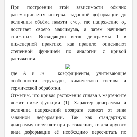
При построении этой зависимости обычно
рассматривается интервал заданной деформации до
величины объёма памяти ε<ε
, где напряжение σ
V
R
достигает своего максимума, а затем начинает
снижаться. Восходящую ветвь диаграммы 1 в
инженерной практике, как правило, описывают
степенной функцией по аналогии с кривой
растяжения.
,
где
A
и
m
– коэффициенты, учитывающие
особенности структуры, химического состава и
термической обработки.
Отметим, что кривая растяжения сплава в мартенсите
лежит ниже функции (1). Характер диаграммы и
величина напряжений возврата зависят от вида
заданной деформации. Так как стандартную
диаграмму получают при растяжении, то для другого
вида деформации её необходимо пересчитать по