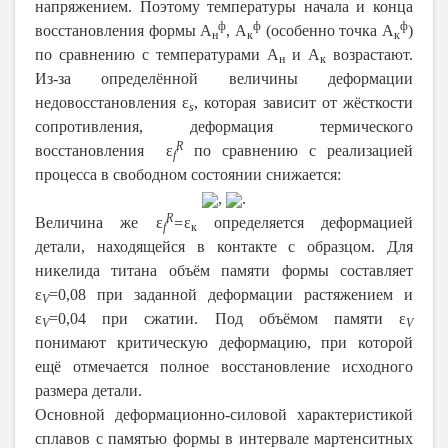
напряжением. Поэтому температуры начала и конца
ф
ф
ф
восстановления формы А
, А
(особенно точка А
)
н
к
к
по сравнению с температурами А
и А
возрастают.
н
к
Из-за определённой величины деформации
недовосстановления ε
, которая зависит от жёсткости
s
сопротивления, деформация термического
R
восстановления ε
по сравнению с реализацией
f
процесса в свободном состоянии снижается:
,
.
R
Величина же ε
=
ε
определяется деформацией
f
к
детали, находящейся в контакте с образцом. Для
никелида титана объём памяти формы составляет
ε
=0,08 при заданной деформации растяжением и
V
ε
=0,04 при сжатии. Под объёмом памяти ε
V
V
понимают критическую деформацию, при которой
ещё отмечается полное восстановление исходного
размера детали.
Основной деформационно-силовой характеристикой
сплавов с памятью формы в интервале мартенситных