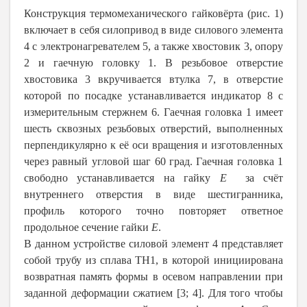
Конструкция термомеханического гайковёрта (рис. 1)
включает в себя силопривод в виде силового элемента
4 с электронагревателем 5, а также хвостовик 3, опору
2 и гаечную головку 1. В резьбовое отверстие
хвостовика 3 вкручивается втулка 7, в отверстие
которой по посадке устанавливается индикатор 8 с
измерительным стержнем 6. Гаечная головка 1 имеет
шесть сквозных резьбовых отверстий, выполненных
перпендикулярно к её оси вращения и изготовленных
через равный угловой шаг 60 град. Гаечная головка 1
свободно устанавливается на гайку
E
за счёт
внутреннего отверстия в виде шестигранника,
профиль которого точно повторяет ответное
продольное сечение гайки
E
.
В данном устройстве силовой элемент 4 представляет
собой трубу из сплава ТН1, в которой инициирована
возвратная память формы в осевом направлении при
заданной деформации сжатием [3; 4]. Для того чтобы