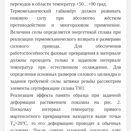
переходов в области температур +50…+90 град.
Термомеханический гайковёрт должен развивать
пиковую силу при абсолютно жёстком
противодействии и многоразовом применении.
Величина силы определяется энергетикой сплава при
реализации термомеханического возврата и размерами
силового привода. Для обеспечения
работоспособности фазовые превращения в материале
должны проходить только в заданном интервале
температур при естественном охлаждении. Для
определения основных размеров силового цилиндра и
задания требуемой силы затяжки резьбы рассмотрим
элементы сертификации сплава ТН1.
Реализация эффекта памяти образца при заданной
деформации растяжением показана на рис. 2.
Поскольку интервал температур прямого
мартенситного превращения находится выше точки
Т
=20°С, то его деформацию проводят в обычных
н
условиях. После снятия задающей нагрузки идёт