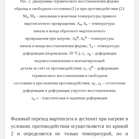
Рис. 2. Диаграммы термического восстановления формы
образца в свободном состоянии (1) и при противодействии (2):
М
, М
– начальная и конечная температуры прямого
н
к
мартенситного превращения; А
, А
– температуры
н
к
начала и конца обратного мартенситного
ф
ф
превращения при нагреве; А
, А
– температуры
н
к
начала и конца восстановления формы; Т
– температура
н
деформации (нормальная, 20 °
C
);
ε
,
ε
– деформация
к
s
недовосстановления и контактирующей
R
детали за счёт её противодействия;
ε
,
ε
– деформация
f
f
термического восстановления в свободном
состоянии и при наличии противодействия;
ε
,
ε
– остаточная
0
е
деформация и деформация упругого восстановления;
ε
,
ε
– пластическая и заданная деформация
p
Фазовый переход мартенсита в аустенит при нагреве в
условиях противодействия осуществляется по кривой
2 и определяется не только температурой, но и