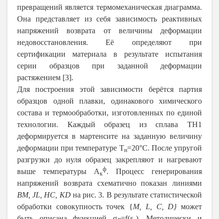
превращений является термомеханическая диаграмма.
Она представляет из себя зависимость реактивных
напряжений возврата от величины деформации
недовосстановления. Её определяют при
сертификации материала в результате испытания
серии образцов при заданной деформации
растяжением [3].
Для построения этой зависимости берётся партия
образцов одной плавки, одинакового химического
состава и термообработки, изготовленных по единой
технологии. Каждый образец из сплава ТН1
деформируется в мартенсите на заданную величину
деформации при температуре Т
=20°С. После упругой
н
разгрузки до нуля образец закрепляют и нагревают
ф
выше температуры А
. Процесс генерирования
к
напряжений возврата схематично показан линиями
BM,
JL,
HC,
KD
на рис. 3. В результате статистической
обработки совокупность точек {
M,
L,
C,
D}
может
быть описана функцией σ
=f(ε
). Методически и