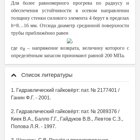
Для более равномерного прогрева по радиусу и
обеспечения устойчивости в осевом направлении
толщину стенки силового элемента 4 берут в пределах
h
=8…16 мм. Отсюда диаметр срединной поверхности
трубы приближённо равен
,
где σ
– напряжение возврата, величину которого с
R
определённым запасом принимают равной 200 МПа.
Список литературы
1. Гидравлический гайковёрт: пат. № 2177401 /
Ганин Ф.Г. - 2001.
2. Гидравлический гайковёрт: пат. № 2089376 /
Киек В.А., Балло Г.Г., Гайдуков В.В., Левтов С.З.,
Попова Л.Я. - 1997.