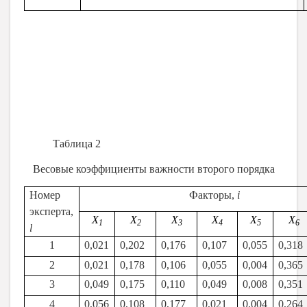
Таблица 2
Весовые коэффициенты важности второго порядка
Номер
Факторы,
i
эксперта,
X
X
X
X
X
X
1
2
3
4
5
6
l
1
0,021
0,202
0,176
0,107
0,055
0,318
2
0,021
0,178
0,106
0,055
0,004
0,365
3
0,049
0,175
0,110
0,049
0,008
0,351
4
0,056
0,108
0,177
0,021
0,004
0,264