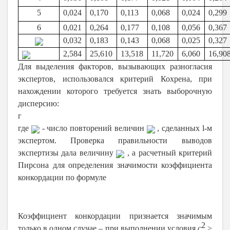
5
0,024
0,170
0,113
0,068
0,024
0,299
6
0,021
0,264
0,177
0,108
0,056
0,367
0,032
0,183
0,143
0,068
0,025
0,327
2,584
25,610
13,518
11,720
6,060
16,90
Для выделения факторов, вызывающих разногласия
экспертов, использовался критерий Кохрена, при
нахождении которого требуется знать выборочную
дисперсию:
г
где
- число повторений величин
, сделанных l-м
экспертом.
Проверка правильности выводов
экспертизы дала величину
, а расчетный критерий
Пирсона для определения значимости коэффициента
конкордации по формуле
Коэффициент конкордации признается значимым
2
только в одном случае – при выполнении условия
c
>