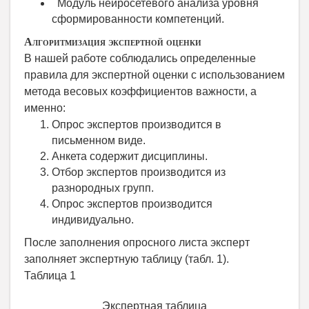
Модуль нейросетевого анализа уровня
сформированности компетенций.
Алгоритмизация экспертной оценки
В нашей работе
соблюд
ались определенные
правила для экспертной оценки с
использованием
метода весовых коэффициентов важности
, а
именно
:
Опрос экспертов производится
в
письменно
м
виде.
Анкета
содержит
дисциплин
ы
.
Отбор экспертов производится из
разнородных групп.
Опрос экспертов производится
индивидуально.
После
заполнения
опросного листа эксперт
заполняет
экспертную таблицу
(табл. 1).
Таблица 1
Экспертная таблица