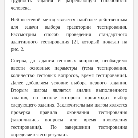
трудность задания и разрешающую способность
человека.
Нейросетевой метод является наиболее действенным
для задачи выбора траектории тестирования.
Р
ассмотрим способ проведения стандартного
адаптивного тестирования
[2], который показан на
рис.
2
.
Сперва, до задания тестовых
вопросов
,
необходимо
ввести
основные
параметры
(
тема тестирования,
количество тестовых вопросов, время тестирования
)
.
Далее
добавляем
условие выбора первого задания.
Вторым шагом является
анализ выполненного
задания
,
на основ
е которого
происходит выбор
следующего задания.
Заключительным шагом является
проверка
правил
а
окончания тестирования
(закончились вопросы или
время проведения
тестирования
)
. По завершении тестирования
определяется его результат.