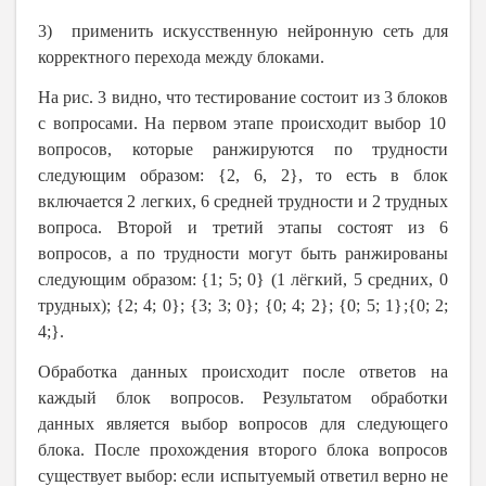
3)
применить
искусственную нейронную сеть для
корректного перехода между блоками.
На рис
. 3
видно, что тестирование состоит из 3
блоков
с вопросами.
На первом этапе происходит выбор
10
вопросов,
которые ранжируются
по трудности
следующим образом: {2, 6, 2},
то есть в блок
включается
2 легких, 6 средн
ей трудности
и
2 трудных
вопрос
а
. Второй и третий этапы состоят из 6
вопросов, а по трудности могут быть ранжированы
следующим образом:
{1; 5; 0}
(
1 лёгкий, 5 средних, 0
трудных);
{2; 4; 0}
;
{3; 3; 0}
;
{0; 4; 2}
;
{0; 5; 1}
;
{0; 2;
4;}
.
Обработка данных происходит п
осле ответов на
каждый блок вопросов
. Результатом обработки
данных является
выбор вопросов для следующего
блока. После
прохождения
второго блока вопросов
существует выбор: если испытуемый ответил верно не