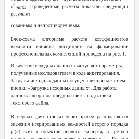
2
c
.
Проведенные расчеты показали следующий
табл
результат:
сованным и непротиворечивым.
Блок-схема алгоритма расчета коэффициентов
важности влияния дисциплин на формирование
профессиональных компетенций приведена на рис. 1.
В качестве исходных данных выступают параметры
,
полученные исследователем в
ходе
анкетирования
.
Загрузка исходных данных
осуществляется
нажатием
кнопки «Загрузка исходных данных». Для работы
данного алгоритма предполагается подготовка
текстового файла.
В первых двух строках через пробел располагаются
значения итерированных важностей второго порядка
pi(2) всех n объектов первого эксперта, в третьей
строке - значения следующего эксперта и т.д. Всего в