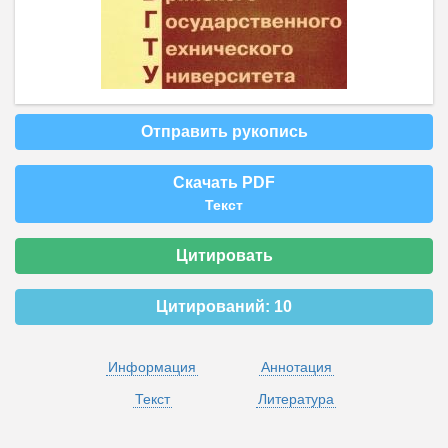
Отправить рукопись
Скачать PDF
Текст
Цитировать
Цитирований:
10
Информация
Аннотация
Текст
Литература