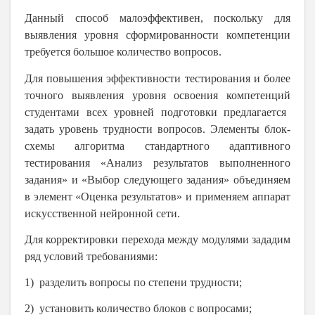
Данный способ малоэффективен, поскольку для
выявления уровня сформированности компетенции
требуется большое количество вопросов.
Для повышения эффективности тестирования и более
точного выявления уровня освоения
компетенций
студентами
всех уровней подготовки
предлагается
задать уровень трудности вопросов.
Э
лементы блок
-
схемы алгоритма стандартного адаптивного
тестирования
«
Анализ результатов выполненного
задания
»
и
«
Выбор следующего задания
»
объедин
яе
м
в
элемент
«
Оценка результатов
»
и примен
яем
аппарат
искусственной нейронной сети.
Для корректировки перехода между модулями
зада
дим
ряд условий требованиями
:
1)
разделить вопросы по степени трудности
;
2) установить количество блоков с вопросами;