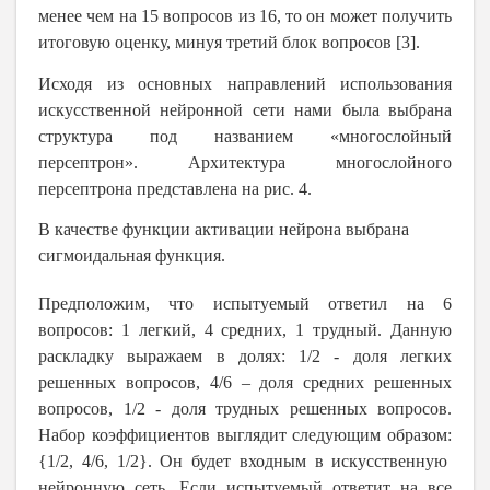
менее чем на 15 вопросов из 16, то он может получить
итоговую оценку, минуя третий блок вопросов
[3]
.
Исходя из основных направлений использования
искусственной нейронной сети
нами
была выбрана
структура
под названием «
многослойный
персептрон
»
. Архитектура многослойного
персептрона представлена на рис. 4.
В качестве функции активации нейрона выбрана
сигмоидальная функция
.
П
редположим, что испытуемый ответил на 6
вопросов: 1 легкий, 4 средних, 1 трудный. Данную
раскладку выражаем в долях: 1
/2
- доля легких
решенных вопросов,
4
/
6
– доля средних решенных
вопросов, 1
/2
- доля трудных решенных вопросов.
Набор коэффициентов выглядит следующим образом
:
{1/2,
4
/
6
, 1/2}.
Он
будет входным в искусственную
нейронную сеть. Если испытуемый ответит на все