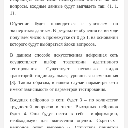
вопросы, входны
е
данны
е
буд
у
т выглядеть так
:
{1, 1,
1}.
Обучение
будет проводиться
с учителем по
экспертным данным. В результате обучения на выходе
получаем число в промежутке от 0 до 1, на основании
которого
будут выбираться
блоки вопросов.
В данном способе искусственная нейронная сеть
осуществляет выбор траектории адаптивного
тестирования.
Существует несколько видов
траекторий: индивидуальная, уровневая и смешанная
[8].
Таким образом,
в нашем случае
параметры сети
имеют зависимость от параметров тестирования.
Входных нейронов в сети будет 3
–
по количеству
трудностей вопросов в тесте. Выходных нейронов
будет 4. Они
будут нести в себе
информацию
,
необходимую для вынесения оценки. Скрытых
нейронов будет выбрано 6. Структура принятой