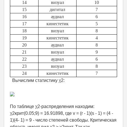
14
визуал
10
15
дигитал
7
16
аудиал
6
17
кинестетик
5
18
визуал
8
19
кинестетик
4
20
аудиал
8
21
визуал
9
22
аудиал
6
23
визуал
8
24
кинестетик
7
Вычислим статистику χ2:
По таблице χ2-распределения находим:
χ2крит(0.05;9) = 16.91898, где v = (r - 1)(s - 1) = (4 -
1)(4- 1) = 9 - число степеней свободы. Критическая
область имеет вид χ2 > χ2крит. Так как