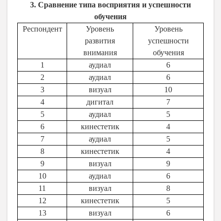
3. Сравнение типа восприятия и успешности
обучения
Респондент
Уровень
Уровень
развития
успешности
внимания
обучения
1
аудиал
6
2
аудиал
6
3
визуал
10
4
дигитал
7
5
аудиал
5
6
кинестетик
4
7
аудиал
5
8
кинестетик
4
9
визуал
9
10
аудиал
6
11
визуал
8
12
кинестетик
5
13
визуал
6