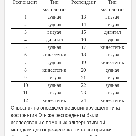
Респондент
Тип
Респондент
Тип
восприятия
восприятия
1
аудиал
13
визуал
2
аудиал
14
визуал
3
визуал
15
дигитал
4
дигитал
16
аудиал
5
аудиал
17
кинестетик
6
кинестетик
18
визуал
7
аудиал
19
кинестетик
8
кинестетик
20
аудиал
9
визуал
21
визуал
10
аудиал
22
аудиал
11
визуал
23
визуал
12
кинестетик
24
кинестетик
Опросник на определение доминирующего типа
восприятия Эти же респонденты были
исследованы с помощью альтернативной
методики для опре-деления типа восприятия.