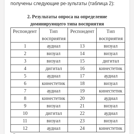
получены следующие ре-зультаты (таблица 2):
2. Результаты опроса на определение
доминирующего типа восприятия
Респондент
Тип
Респондент
Тип
восприятия
восприятия
1
аудиал
13
визуал
2
визуал
14
визуал
3
визуал
15
дигитал
4
дигитал
16
кинестетик
5
аудиал
17
аудиал
6
кинестетик
18
визуал
7
аудиал
19
кинестетик
8
кинестетик
20
аудиал
9
визуал
21
визуал
10
дигитал
22
аудиал
11
визуал
23
визуал
12
аудиал
24
кинестетик