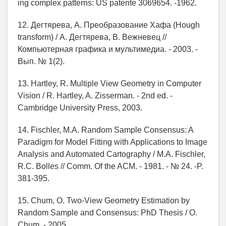
ing complex patterns: US patente 3069654. -1962.
12. Дегтярева, А. Преобразование Хафа (Hough
transform) / А. Дегтярева, В. Вежневец //
Компьютерная графика и мультимедиа. - 2003. -
Вып. № 1(2).
13. Hartley, R. Multiple View Geometry in Computer
Vision / R. Hartley, A. Zisserman. - 2nd ed. -
Cambridge University Press, 2003.
14. Fischler, M.A. Random Sample Consensus: A
Paradigm for Model Fitting with Applications to Image
Analysis and Automated Cartography / M.A. Fischler,
R.C. Bolles // Comm. Of the ACM. - 1981. - № 24. -P.
381-395.
15. Chum, O. Two-View Geometry Estimation by
Random Sample and Consensus: PhD Thesis / O.
Chum. - 2005.