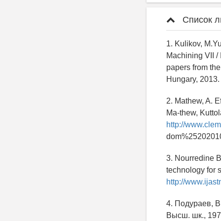
Список л
1. Kulikov, M.Yu
Machining VII /
papers from the
Hungary, 2013. 
2. Mathew, A. E
Ma-thew, Kutto
http://www.cle
dom%25202010
3. Nourredine B
technology for s
http://www.ija
4. Подураев, В
Высш. шк., 1974