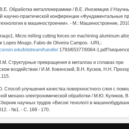
 В.Е. Обработка металлокерамики / В.Е. Иноземцев // Научн
й научно-практической конференции «Фундаментальные п
ехнологии в машиностроении». - М.: Машиностроение, 2010.
raujo1. Micro milling cutting forces on machining aluminum allo
ne Lopes Mougo, Fabio de Oliveira Campos. -URL:
sconsin.edu/bitstream/handle/
1793/65377/0064-1.pdf?sequence
 И.М. Структурные превращения в металлах и сплавах при
ком воздействии / И.М. Ковенский, В.Н. Кусков, Н.Н. Прохор
.115.
.Ю. Способ улучшения качества поверхностного слоя с пом
ой механо-электрохимической обработки / М.Ю. Куликов, В
 Сборник научных трудов «Високi тенологii в машинобудуванн
2. - №1. - С. 168 - 170.