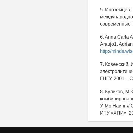
5. Иноземцев,
международно
современные т
6. Anna Carla A
Araujo1, Adria
http://minds.wi
7. Ковенский,
электролитичес
ГНГУ, 2001. - С
8. Куликов, М
комбинированн
У. Мо Наинг //
ИТУ «ХПИ», 201