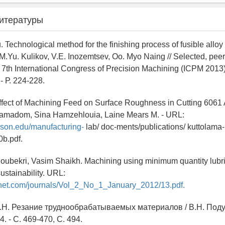
итературы
. Technological method for the finishing process of fusible alloy
 M.Yu. Kulikov, V.E. Inozemtsev, Oo. Myo Naing // Selected, pee
 7th International Congress of Precision Machining (ICPM 2013).
- Р. 224-228.
ffect of Machining Feed on Surface Roughness in Cutting 6061 
lamadom, Sina Hamzehlouia, Laine Mears M. - URL:
mson.edu/manufacturing-
lab/ doc-ments/publications/ kuttolama-
b.pdf.
oubekri, Vasim Shaikh. Machining using minimum quantity lubri
ustainability. URL:
stnet.com/journals/Vol_2_No_1_January_2012/13.pdf.
.Н. Резание труднообрабатываемых материалов / В.Н. Подур
. - С. 469-470, С. 494.