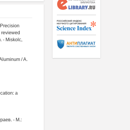
 Precision
r reviewed
 - Miskolc,
Aluminum / A.
cation: a
аев. - М.: