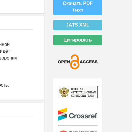
Скачать PDF
Текст
JATS XML
Цитировать
нной
 идёт
творения
сть,