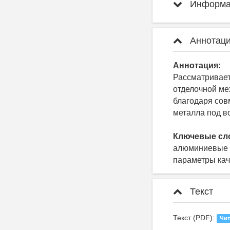
Информац
Аннотаци
Аннотация:
Рассматривае
отделочной ме
благодаря сов
металла под в
Ключевые сл
алюминиевые с
параметры кач
Текст
Текст (PDF):
Чит