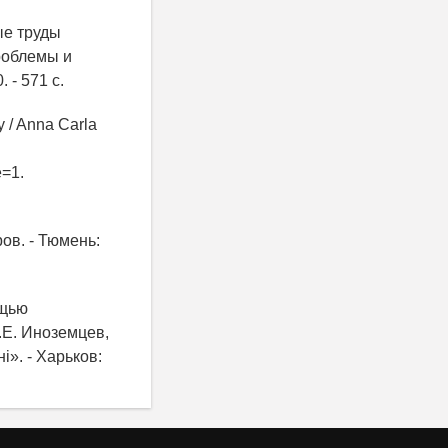
ые труды
роблемы и
 - 571 с.
y / Anna Carla
=1.
ов. - Тюмень:
ощью
.Е. Иноземцев,
i». - Харьков: