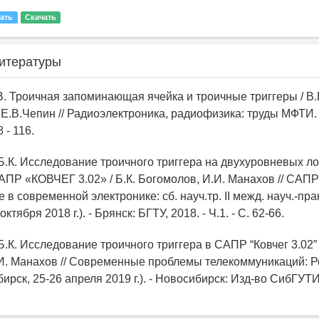
ать
Скачать
итературы
.В. Троичная запоминающая ячейка и троичные триггеры / В.
 Е.В.Чепин // Радиоэлектроника, радиофизика: труды МФТИ. - 
8 - 116.
 Б.К. Исследование троичного триггера на двухуровневых л
АПР «КОВЧЕГ 3.02» / Б.К. Богомолов, И.И. Манахов // САПР
в современной электронике: сб. науч.тр. II межд. науч.-прак
октября 2018 г.). - Брянск: БГТУ, 2018. - Ч.1. - С. 62-66.
Б.К. Исследование троичного триггера в САПР “Ковчег 3.02” /
И. Манахов // Современные проблемы телекоммуникаций: Рос
ирск, 25-26 апреля 2019 г.). - Новосибирск: Изд-во СибГУТИ,