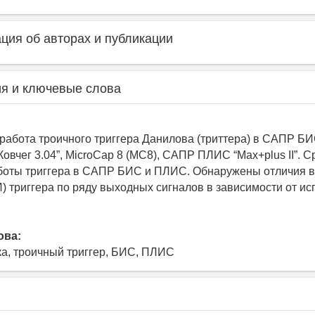
ия об авторах и публикации
я и ключевые слова
работа троичного триггера Данилова (триттера) в САПР БИС 
 “Ковчег 3.04”, MicroCap 8 (MC8), САПР ПЛИС “Max+plus II”.
боты триггера в САПР БИС и ПЛИС. Обнаружены отличия в
И) триггера по ряду выходных сигналов в зависимости от и
ова:
ка, троичный триггер, БИС, ПЛИС