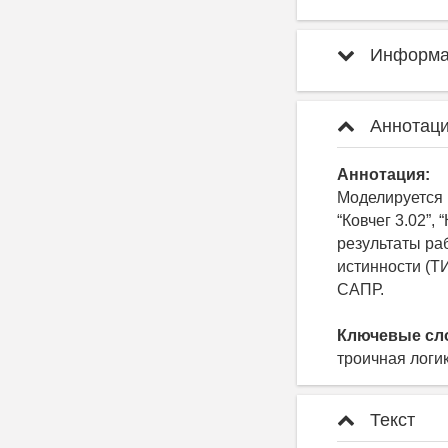
Информац
Аннотаци
Аннотация:
Моделируется 
“Ковчег 3.02”,
результаты ра
истинности (Т
САПР.
Ключевые сл
троичная логи
Текст