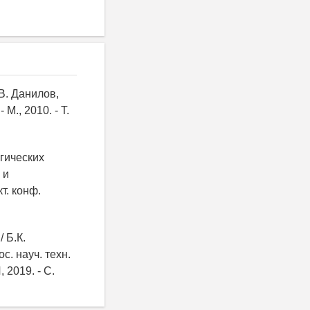
В. Данилов,
М., 2010. - Т.
огических
 и
т. конф.
 Б.К.
. науч. техн.
 2019. - С.