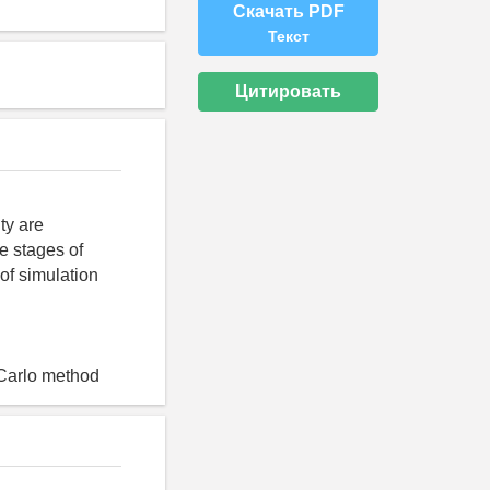
Скачать PDF
Текст
Цитировать
ty are
e stages of
 of simulation
 Carlo method