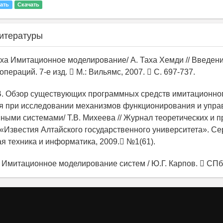
ать
Скачать
итературы
Таха Имитационное моделирование/ А. Таха Хемди // Введен
пераций. 7-е изд.  М.: Вильямс, 2007.  С. 697-737.
.В. Обзор существующих программных средств имитационно
я при исследовании механизмов функционирования и упра
ными системами/ Т.В. Михеева // Журнал теоретических и 
«Известия Алтайского государственного университета». Се
я техника и информатика, 2009. №1(61).
. Имитационное моделирование систем / Ю.Г. Карпов.  СПб.