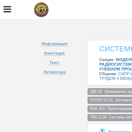
Информация
СИСТЕМ
Аннотация
Секция:
МОДЕЛ
Текст
РАДИОСИСТЕМ 
УЧЕБНОМ ПРО
Литература
Сборник:
САПР 
ТРУДОВ II МЕ
УДК 62  Инженерное дел
ГРНТИ 50.51  Автомати
ББК 302  Проектирован
ТБК 5136  Системы авт
Умурзакова