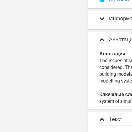
Информац
Аннотаци
Аннотация:
The issues of s
considered. The
building models 
modelling syst
Ключевые сл
system of simul
Текст