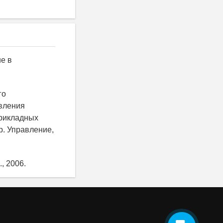
ие в
го
вления
прикладных
р. Управление,
, 2006.