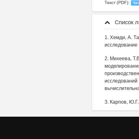
Текст (PDF):
Чит
Список л
1. Хемди, А. 
исследование о
2. Михеева, Т
моделировани
производствен
исследований 
вычислительна
3. Карпов, Ю.Г