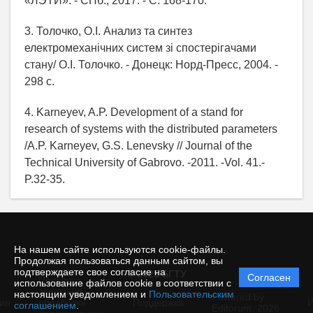
«ЛЭТИ». - СПб., 2017. - С. 168-170.
3. Толочко, О.I. Анализ та синтез
електромеханiчних систем зi спостерiгачами
стану/ О.I. Толочко. - Донецк: Норд-Пресс, 2004. -
298 с.
4. Karneyev, A.P. Development of a stand for
research of systems with the distributed parameters
/A.P. Karneyev, G.S. Lenevsky // Journal of the
Technical University of Gabrovo. -2011. -Vol. 41.-
P.32-35.
На нашем сайте используются cookie-файлы.
Продолжая пользоваться данным сайтом, вы
подтверждаете свое согласие на
© 2025 БГТУ
Согласен
Политика
использование файлов cookie в соответствии с
защиты и
настоящим уведомлением и
Пользовательским
Powered by
ие
обработки
Поддержка
И
соглашением
.
Editorum,
2026