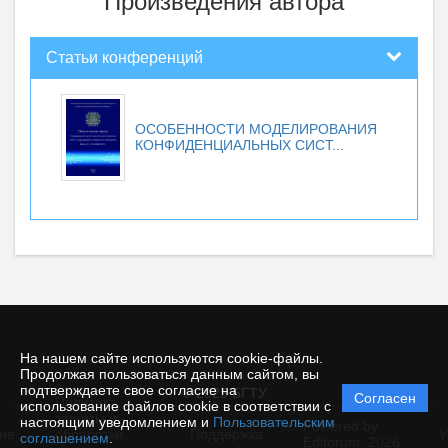
Произведения автора
Статьи конференций
ОСОБЕННОСТИ МОДЕЛИРОВАНИЯ
КОНФИДЕНЦИАЛЬНЫХ СИСТ...
На нашем сайте используются cookie-файлы.
Продолжая пользоваться данным сайтом, вы
подтверждаете свое согласие на
© 2025 БГТУ
Согласен
Политика
использование файлов cookie в соответствии с
защиты и
настоящим уведомлением и
Пользовательским
Powered by
ие
обработки
Поддержка
И
соглашением
.
Editorum,
2026