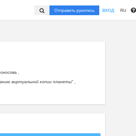
Отправить рукопись
ВХОД
RU
оносова ,
данию виртуальной копии планеты
" ,