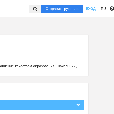
Отправить рукопись
ВХОД
RU
авление качеством образования , начальник ,