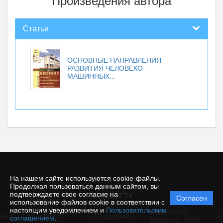
Произведения автора
Статьи
ОСНОВНЫЕ НАПРАВЛЕНИЯ
РАЗВИТИЯ ЧЕЛОВЕКО-
МАШИННЫХ...
На нашем сайте используются cookie-файлы.
Продолжая пользоваться данным сайтом, вы
подтверждаете свое согласие на
© 2025 БГТУ
Согласен
Политика
использование файлов cookie в соответствии с
защиты и
настоящим уведомлением и
Пользовательским
Powered by
ие
обработки
Поддержка
И
соглашением
.
Editorum,
2026