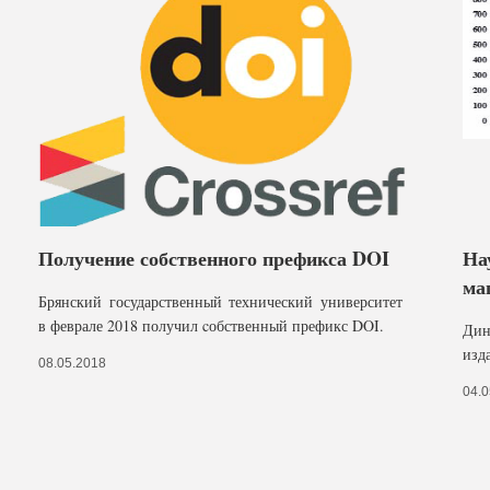
Получение собственного префикса DOI
На
ма
Брянский государственный технический университет
в феврале 2018 получил cобственный префикс DOI.
Дин
изд
08.05.2018
04.0